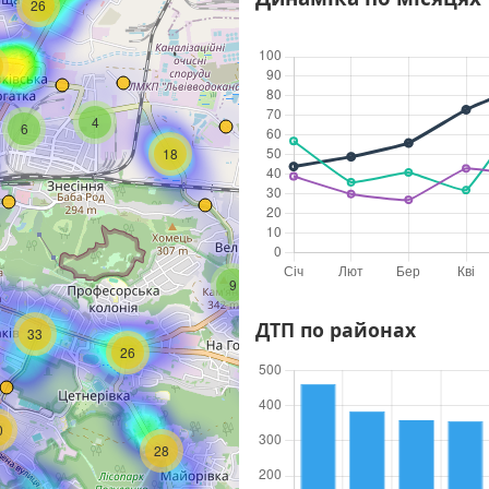
26
4
6
18
9
7
ДТП по районах
33
2
26
4
0
28