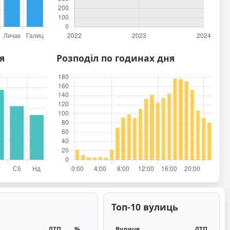
24
4
5
я
Розподіл по годинах дня
Топ-10 вулиць
ДТП
%
Вулиця
ДТП