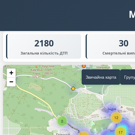
М
2180
30
Загальна кількість ДТП
Смертельні ви
+
Звичайна карта
Груп
−
12
2
17