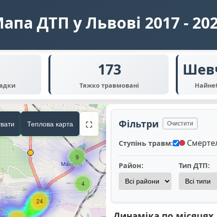
апа ДТП у Львові 2017 - 20
5
173
Шев
3
падки
Тяжко травмовані
Найне
Фільтри
увати
Теплова карта
Очистити
⛶
12
Смерте
Ступінь травм:
9
Район:
Тип ДТП:
4
24
Динаміка по місяцях