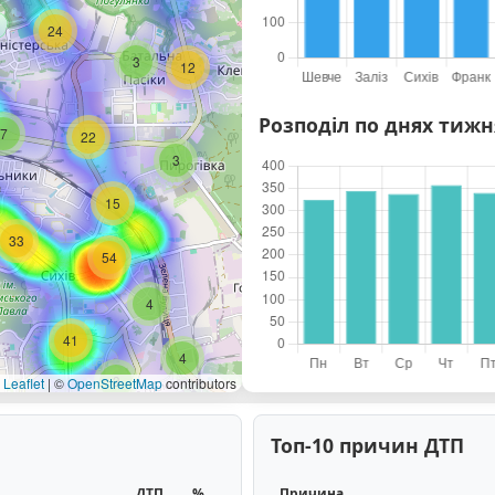
5
24
3
12
Розподіл по днях тижн
7
22
2
3
15
33
54
4
41
4
3
Leaflet
|
©
OpenStreetMap
contributors
Топ-10 причин ДТП
ДТП
%
Причина