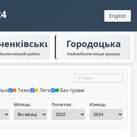
24
English
ченківський
Городоцька
безпечніший район
Найнебезпечніша вулиця
льні
Тяжкі
Легкі
Без травм
Місяць:
Початок:
Кінець: