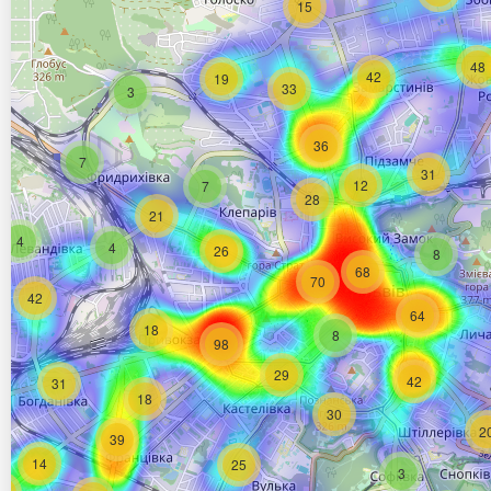
15
48
42
19
33
3
36
7
31
12
7
28
21
4
4
26
8
68
70
42
64
18
8
98
29
42
31
18
30
2
39
14
25
3