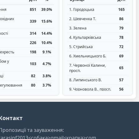
ання
851
39.0%
1. Городоцька
165
шохідних
2. Шевченка Т.
86
339
15.6%
3. Зелена
79
ості
314
14.4%
4. Кульпарківська
78
226
10.4%
5. Стрийська
72
рехресть
198
9.1%
6. Хмельницького Б.
69
бом у
103
4.7%
7. Червоної Калини,
65
просп.
ці
82
3.8%
8. Липинського В.
57
регулювання
80
3.7%
9. Чорновола В., просп.
56
 частину
46
2.1%
10. Личаківська
50
40
1.8%
ходів
Контакт
Пропозиції та зауваження:
tarasinf2013<собака>gmail<крапка>com