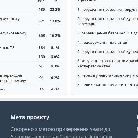
485
22.2%
1. порушення правил маневрув
д рухався у
2. порушення правил проїзду пі
371
17.0%
переходів
ерегульованому
3. перевищення безпечної швидк
353
16.2%
4. недодержання дистанції
тиною ТЗ
134
6.1%
5. порушення правил проїзду пе
130
6.0%
6. керування транспортним засо
93
4.3%
нетверезому стані
ід переходив
7. перехід у невстановленому міс
91
4.2%
ного переходу
8. невиконання вимог сигналів 
код
89
4.1%
9. неочікуваний вихід на проїзну
егульованому
81
3.7%
10. порушення правил проїзду
нерегульованих пішохідних пере
- велосипедист
Мета проєкту
77
3.5%
ку
Створено з метою привернення уваги до
безпеки на дорогах Львова та всієї країни.