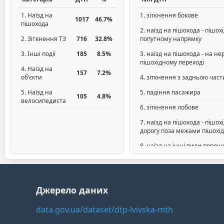
1. Наїзд на
1. зіткнення бокове
1017
46.7%
пішохода
2. наїзд на пішохода - пішохі
2. Зіткнення ТЗ
716
32.8%
попутному напрямку
3. Інші події
185
8.5%
3. наїзд на пішохода - на н
пішохідному переході
4. Наїзд на
157
7.2%
об'єкти
4. зіткнення з задньою час
5. Наїзд на
5. падіння пасажира
105
4.8%
велосипедиста
6. зіткнення лобове
7. наїзд на пішохода - пішох
дорогу поза межами пішохід
8. наїзд на інші види переш
9. наїзд на пішохода - на р
пішохідному переході
10. наїзд на велосипедиста 
Джерело даних
рухався у попутному напрям
data.gov.ua/dataset/dtp-lvivska-mth