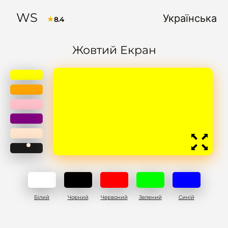
WS
Українська
★
8.4
Жовтий Екран
Білий
Чорний
Червоний
Зелений
Синій