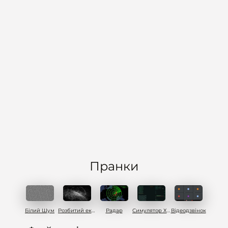
Пранки
Білий Шум
Розбитий екран
Радар
Симулятор Хакера
Відеодзвінок