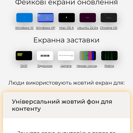
Фейкові екрани оновлення
Windows 10
Windows XP
Mac OS X
Ubuntu 22.04
Chrome OS
Eкранна заставки
DVD
Годинник
Цитата
Немає сигналу
Matrix
Люди використовують жовтий екран для:
Універсальний жовтий фон для
контенту