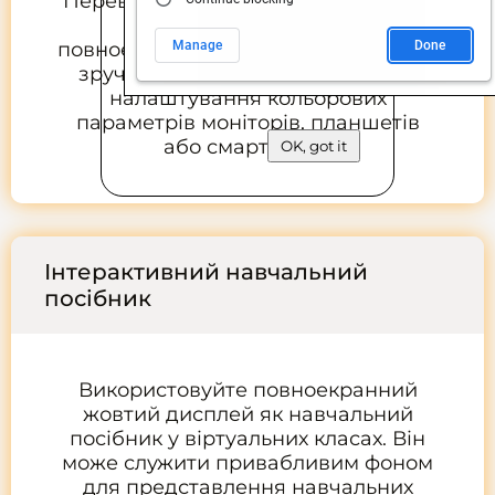
Перевірте точність кольору вашого
дисплея за допомогою
повноекранного жовтого виводу. Це
зручний інструмент для точного
налаштування кольорових
параметрів моніторів, планшетів
або смартфонів.
OK, got it
Інтерактивний навчальний
посібник
Використовуйте повноекранний
жовтий дисплей як навчальний
посібник у віртуальних класах. Він
може служити привабливим фоном
для представлення навчальних