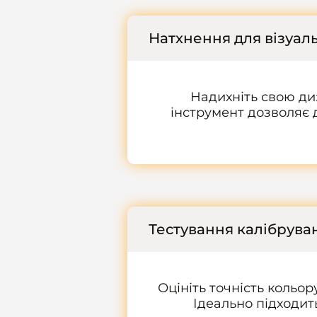
Натхнення для візуал
Надихніть свою д
інструмент дозволяє 
Тестування калібрува
Оцініть точність кольо
Ідеально підходить