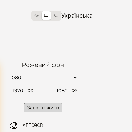
Українська
Рожевий фон
px
px
Завантажити
🎨