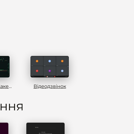
Симулятор Хакера
Відеодзвінок
ення