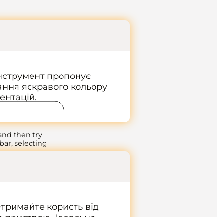
нструмент пропонує
ання яскравого кольору
ентацій.
and then try
bar, selecting
Отримайте користь від