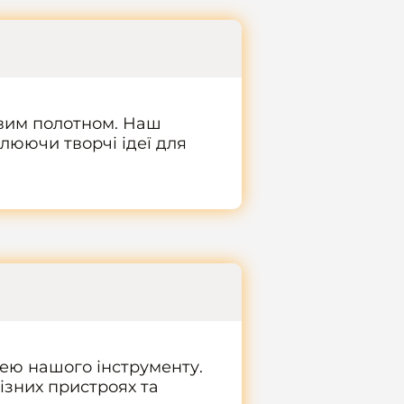
вим полотном. Наш
люючи творчі ідеї для
лею нашого інструменту.
різних пристроях та