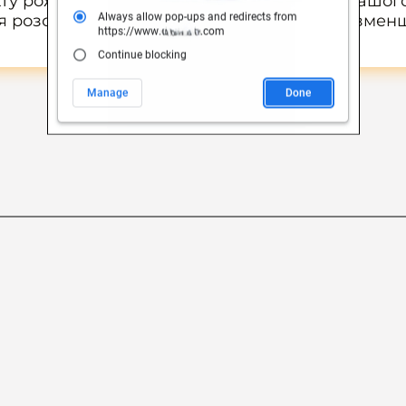
ту рожевої світлотерапії прямо з екрану вашог
ля розслаблення, покращення настрою та зменш