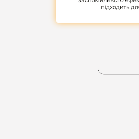
заспокійливого ефек
підходить д