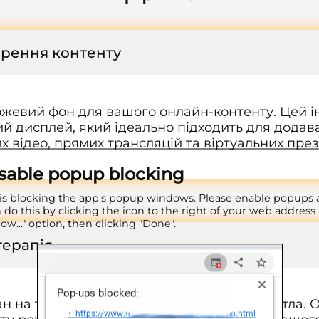
орення контенту
ожевий фон для вашого онлайн-контенту. Цей і
 дисплей, який ідеально підходить для додав
х відео, прямих трансляцій та віртуальних през
isable popup blocking
is blocking the app's popup windows. Please enable popups 
 do this by clicking the icon to the right of your web address 
low..." option, then clicking "Done".
терапія
ан на терапевтичне джерело рожевого світла. 