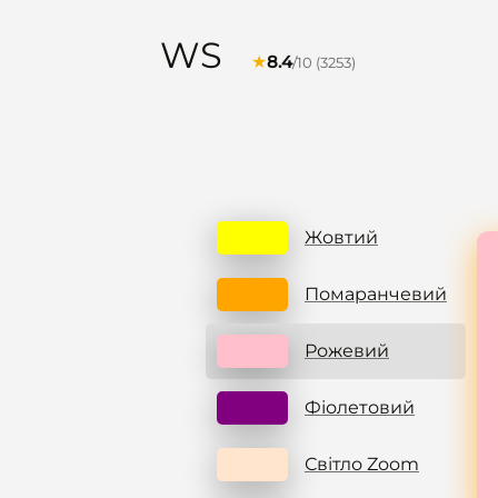
WS
★
8.4
/10 (3253)
Жовтий
Помаранчевий
Рожевий
Фіолетовий
Світло Zoom