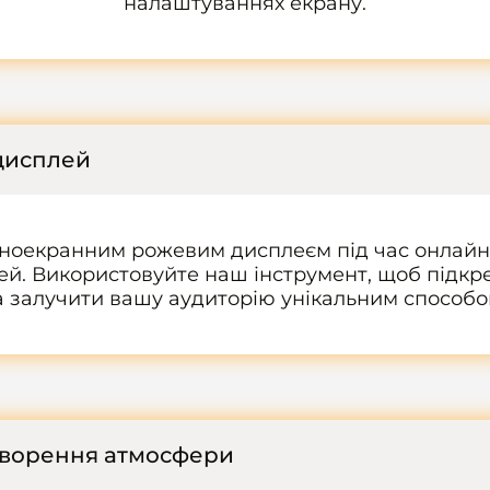
налаштуваннях екрану.
дисплей
ноекранним рожевим дисплеєм під час онлайн-
чей. Використовуйте наш інструмент, щоб підк
а залучити вашу аудиторію унікальним способо
творення атмосфери