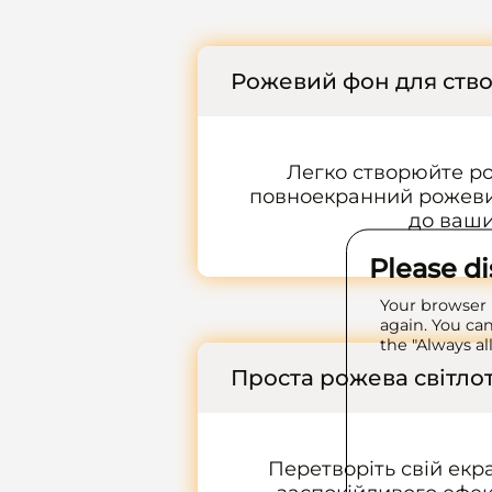
Рожевий фон для ств
Легко створюйте р
повноекранний рожевий
до ваши
Please d
Your browser 
again. You can
the "Always al
Проста рожева світло
Перетворіть свій екр