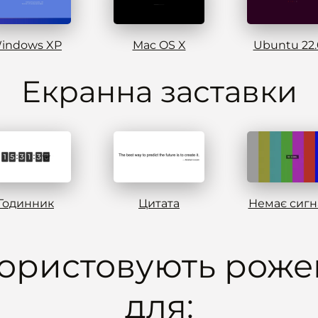
indows XP
Mac OS X
Ubuntu 22
Eкранна заставки
Годинник
Цитата
Немає сигн
ористовують роже
для: