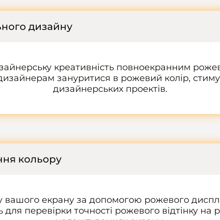
ьного дизайну
изайнерську креативність повноекранним роже
дизайнерам зануритися в рожевий колір, стиму
дизайнерських проектів.
ння кольору
ру вашого екрану за допомогою рожевого дисп
 для перевірки точності рожевого відтінку на 