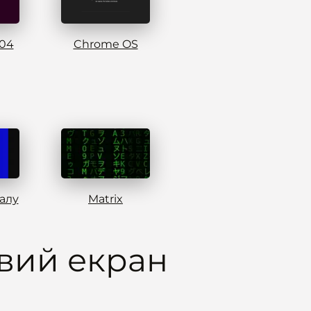
.04
Chrome OS
алу
Matrix
вий екран