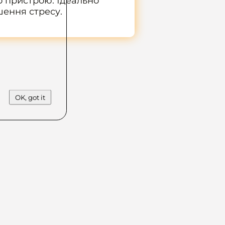
о пристрою. Ідеально
ення стресу.
OK, got it