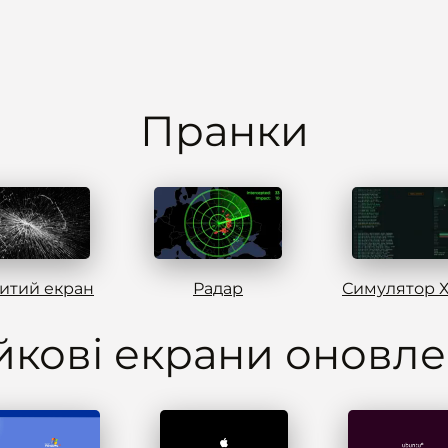
Пранки
итий екран
Радар
кові екрани оновл