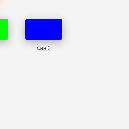
й
Синій