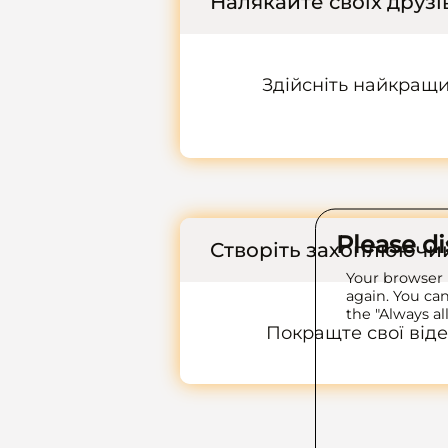
Налякайте своїх друз
Здійсніть найкращи
Please d
Створіть захоплюючий
Your browser 
again. You can
the "Always al
Покращте свої віде