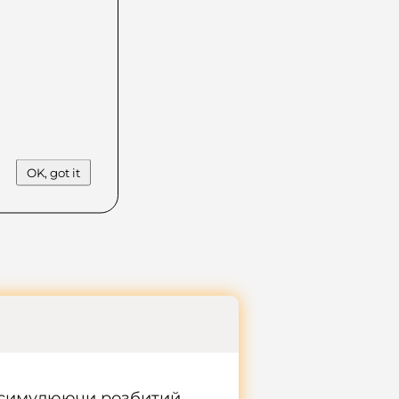
OK, got it
і, симулюючи розбитий