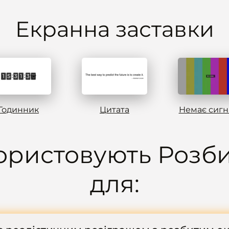
Eкранна заставки
Годинник
Цитата
Немає сигн
ористовують Розби
для: