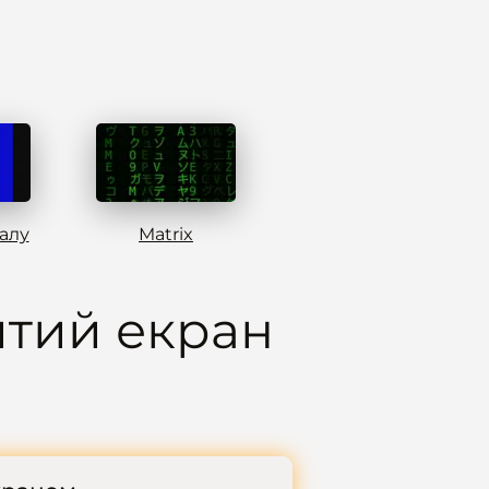
алу
Matrix
тий екран