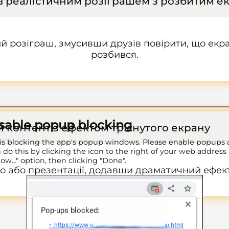
ів реалістичним розіграшем з розбитим 
й розіграш, змусивши друзів повірити, що екр
розбився.
isable popup blocking
 контент з ефектом тріснутого екрану
is blocking the app's popup windows. Please enable popups 
 do this by clicking the icon to the right of your web address 
low..." option, then clicking "Done".
о або презентації, додавши драматичний ефект