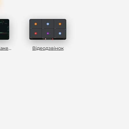
Симулятор Хакера
Відеодзвінок