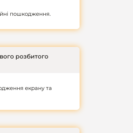
ійні пошкодження.
вого розбитого
одження екрану та