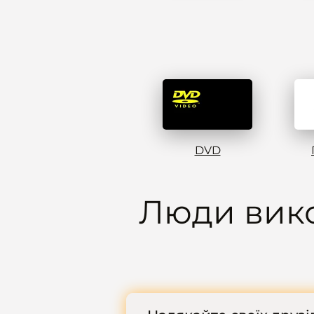
DVD
Люди вик