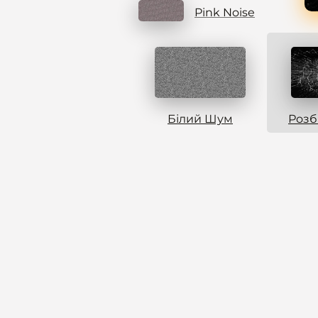
Pink Noise
Білий Шум
Розб