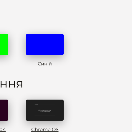
й
Синій
ення
.04
Chrome OS