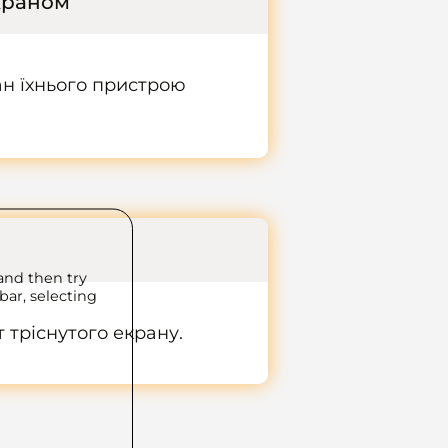
екраном
ан їхнього пристрою
and then try
bar, selecting
 тріснутого екрану.