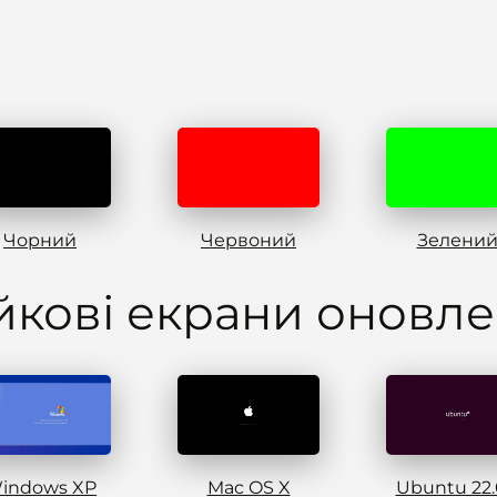
Чорний
Червоний
Зелени
кові екрани оновл
indows XP
Mac OS X
Ubuntu 22