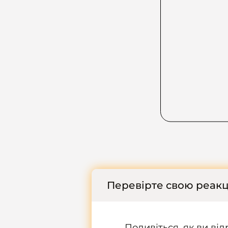
Перевірте свою реак
Подивіться, як ви ві