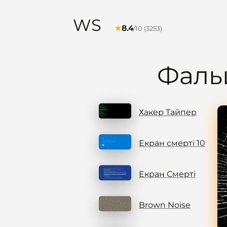
WS
★
8.4
/10 (3253)
Фаль
Хакер Тайпер
Екран смерті 10
Екран Смерті
Brown Noise