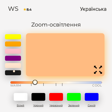
WS
Українська
★
8.4
Zoom-освітлення
WARM
COOL
Білий
Чорний
Червоний
Зелений
Синій