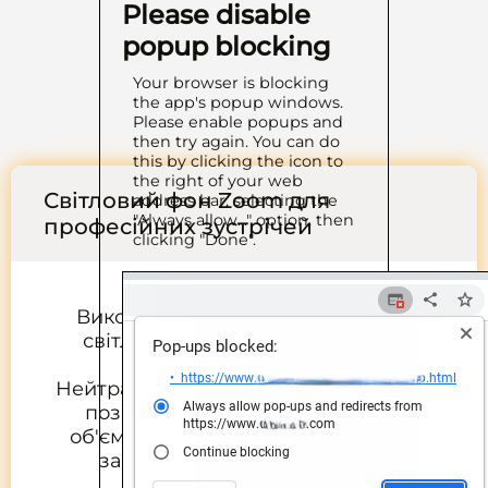
Please disable
popup blocking
Your browser is blocking
the app's popup windows.
Please enable popups and
then try again. You can do
this by clicking the icon to
the right of your web
Світловий фон Zoom для
address bar, selecting the
"Always allow..." option, then
професійних зустрічей
clicking "Done".
Використовуйте екран як м'який
світловий фон за камерою, а не
лише як основне світло.
Нейтральний тон 4000 K на моніторі
позаду пом'якшує тіні та додає
об'єму — без віртуального тла, що
закриває реальне оточення.