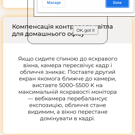
Компенсація контрового світла
OK, got it
для домашнього офісу
Якщо сидите спиною до яскравого
вікна, камера пересвічує кадр і
обличчя зникає. Поставте другий
екран якомога ближче до камери,
виставте 5000–5500 K на
максимальній яскравості монітора
— вебкамера перебалансує
експозицію, обличчя стане
видимим, а вікно перестане
домінувати в кадрі.