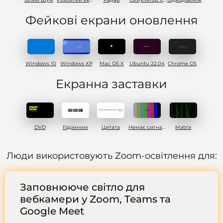
Фейкові екрани оновлення
Windows 10
Windows XP
Mac OS X
Ubuntu 22.04
Chrome OS
Eкранна заставки
DVD
Годинник
Цитата
Немає сигналу
Matrix
Люди використовують Zoom-освітлення для:
Заповнююче світло для
вебкамери у Zoom, Teams та
Google Meet