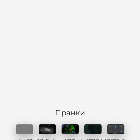
Пранки
Білий Шум
Розбитий екран
Радар
Симулятор Хакера
Відеодзвінок