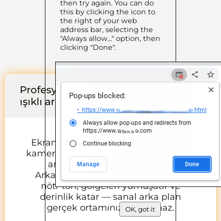
then try again. You can do
this by clicking the icon to
the right of your web
address bar, selecting the
"Always allow..." option, then
clicking "Done".
Profesyonel toplantılar için Zoom
ışıklı arka plan
Ekranı yalnızca ana ışık olarak değil,
kameranın arkasındaki yumuşak ışıklı
arka plan olarak da kullanın.
Arkanızdaki bir monitörde 4000 K
nötr ton, gölgeleri yumuşatır ve
derinlik katar — sanal arka plan
gerçek ortamınızı kapatmaz.
OK, got it