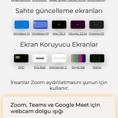
Sahte güncelleme ekranları
Windows 10
Windows XP
Mac OS X
Ubuntu 22.04
Chrome OS
Ekran Koruyucu Ekranlar
DVD
Flip Saat
Motivasyon Sözü
Sinyal Yok
Matrix
İnsanlar Zoom aydınlatmasını şunun için
kullanır:
Zoom, Teams ve Google Meet için
webcam dolgu ışığı