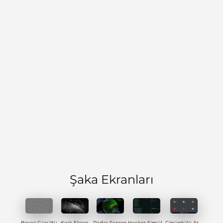
Şaka Ekranları
Beyaz Gürültü
Kırık Ekran
Radar Screen
Hacker Simülatörü
Görüntülü Arama