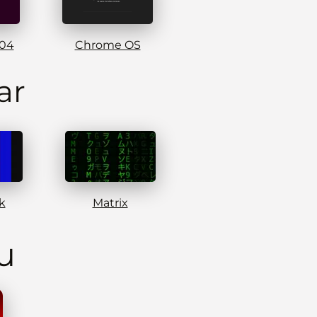
.04
Chrome OS
ar
k
Matrix
u