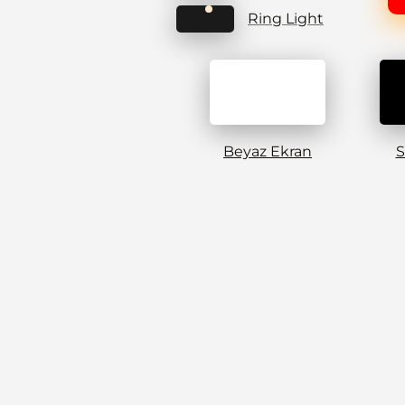
Ring Light
Beyaz Ekran
S