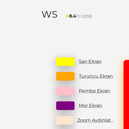
WS
★
8.4
/10 (3253)
Sarı Ekran
Turuncu Ekran
Pembe Ekran
Mor Ekran
Zoom Aydınlatması