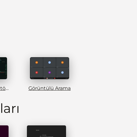
Hacker Simülatörü
Görüntülü Arama
arı