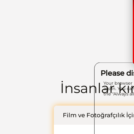
Please d
İnsanlar kı
Your browser 
again. You can
the "Always al
Film ve Fotoğrafçılık İç