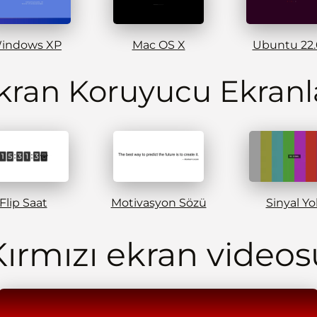
indows XP
Mac OS X
Ubuntu 22
kran Koruyucu Ekranl
Flip Saat
Motivasyon Sözü
Sinyal Yo
Kırmızı ekran videos