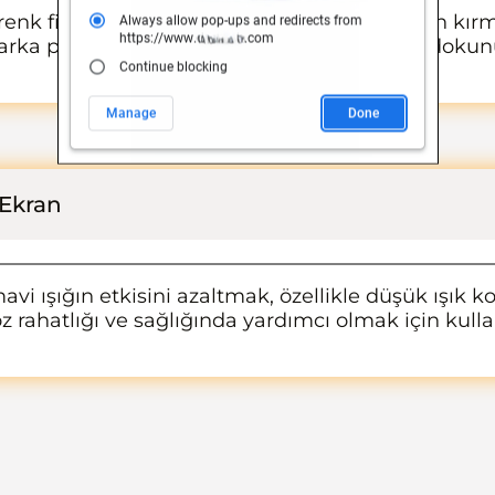
 renk filtreleri ve efektlerle deney yapmak için kırm
 arka plan, kompozisyonunuza dramatik bir dokunu
 Ekran
avi ışığın etkisini azaltmak, özellikle düşük ışık
 rahatlığı ve sağlığında yardımcı olmak için kullan