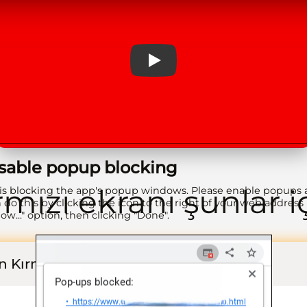
Play
isable popup blocking
rmızı ekranı şunlar iç
is blocking the app's popup windows. Please enable popups 
 do this by clicking the icon to the right of your web address 
low..." option, then clicking "Done".
in Kırmızı Ekran