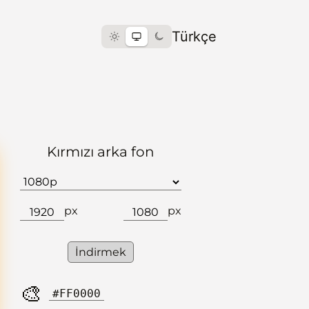
Türkçe
Kırmızı arka fon
px
px
İndirmek
🎨