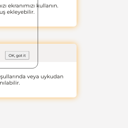
ızı ekranımızı kullanın.
ş ekleyebilir.
OK, got it
 koşullarında veya uykudan
ılabilir.