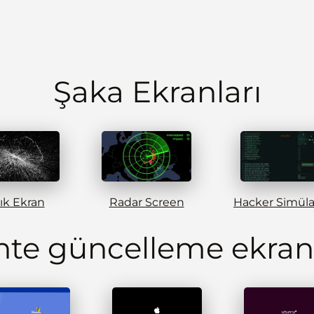
Şaka Ekranları
rık Ekran
Radar Screen
hte güncelleme ekranl