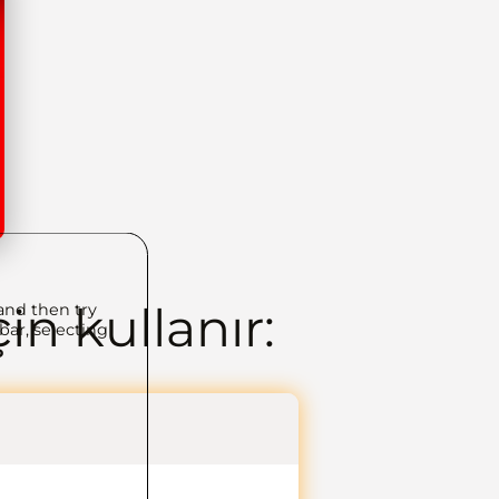
in kullanır:
and then try
bar, selecting