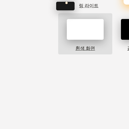
링 라이트
흰색 화면