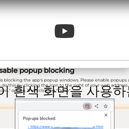
Play
isable popup blocking
is blocking the app's popup windows. Please enable popups 
 do this by clicking the icon to the right of your web address 
 흰색 화면을 사용하
low..." option, then clicking "Done".
면