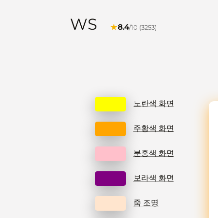
WS
★
8.4
/10 (3253)
노란색 화면
주황색 화면
분홍색 화면
보라색 화면
줌 조명