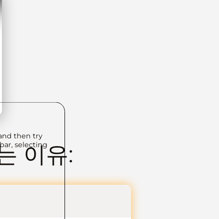
and then try
bar, selecting
는 이유: