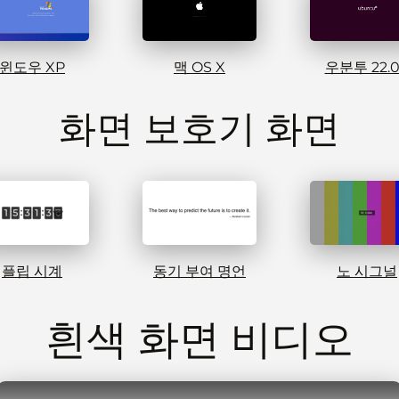
윈도우 XP
맥 OS X
우분투 22.
화면 보호기 화면
플립 시계
동기 부여 명언
노 시그널
흰색 화면 비디오