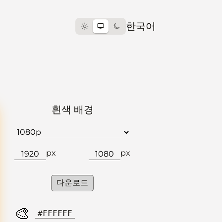
한국어
흰색 배경
px
px
다운로드
🎨